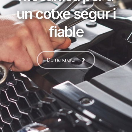
un cotxe segur i
fiable
Demana cita