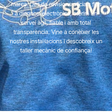
marca. Des de revisions oficials fins
a diagnosi electrònica, oferim un
servei àgil, fiable i amb total
transparència. Vine a conèixer les
nostres instal·lacions i descobreix un
taller mecànic de confiança!